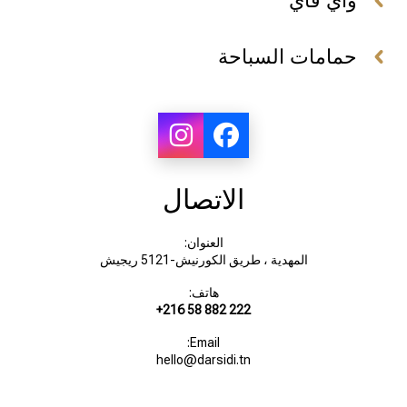
واي فاي
حمامات السباحة
الاتصال
العنوان:
المهدية ، طريق الكورنيش-5121 ريجيش
هاتف:
+216 58 882 222
Email:
hello@darsidi.tn